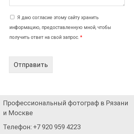
G
Я даю согласие этому сайту хранить
D
P
информацию, предоставленную мной, чтобы
R
получить ответ на свой запрос.
*
с
о
г
л
а
Отправить
ш
е
н
и
е
*
Профессиональный фотограф в Рязани
и Москве
Телефон: +7 920 959 4223